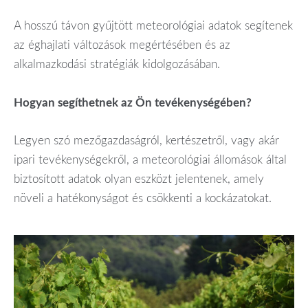
A hosszú távon gyűjtött meteorológiai adatok segítenek
az éghajlati változások megértésében és az
alkalmazkodási stratégiák kidolgozásában.
Hogyan segíthetnek az Ön tevékenységében?
Legyen szó mezőgazdaságról, kertészetről, vagy akár
ipari tevékenységekről, a meteorológiai állomások által
biztosított adatok olyan eszközt jelentenek, amely
növeli a hatékonyságot és csökkenti a kockázatokat.