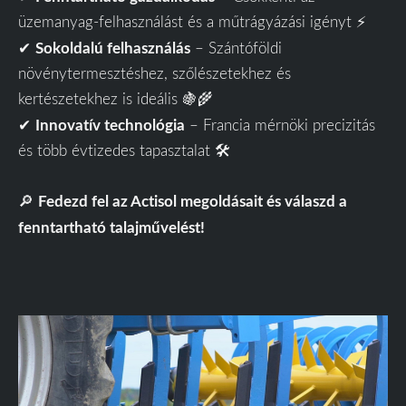
üzemanyag-felhasználást és a műtrágyázási igényt ⚡
Sokoldalú felhasználás
✔
– Szántóföldi
növénytermesztéshez, szőlészetekhez és
kertészetekhez is ideális 🍇🌾
Innovatív technológia
✔
– Francia mérnöki precizitás
és több évtizedes tapasztalat 🛠
Fedezd fel az Actisol megoldásait és válaszd a
🔎
fenntartható talajművelést!