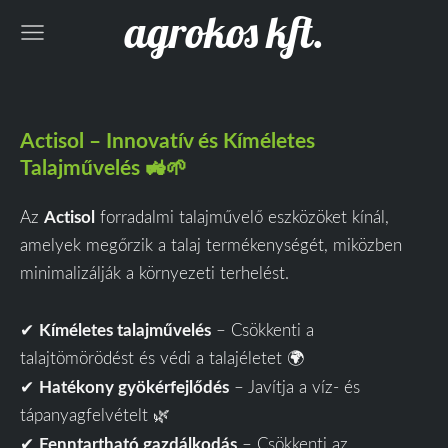
agrokos kft.
Actisol – Innovatív és Kíméletes
Talajművelés
🚜🌱
Actisol
Az
forradalmi talajművelő eszközöket kínál,
amelyek megőrzik a talaj termékenységét, miközben
minimalizálják a környezeti terhelést.
Kíméletes talajművelés
✔
– Csökkenti a
talajtömörödést és védi a talajéletet 🌍
Hatékony gyökérfejlődés
✔
– Javítja a víz- és
tápanyagfelvételt 🌿
Fenntartható gazdálkodás
✔
– Csökkenti az