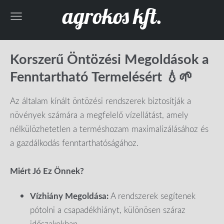
agrokos kft.
Korszerű Öntözési Megoldások a
Fenntartható Termelésért 💧🌱
Az általam kínált öntözési rendszerek biztosítják a
növények számára a megfelelő vízellátást, amely
nélkülözhetetlen a terméshozam maximalizálásához és
a gazdálkodás fenntarthatóságához.
Miért Jó Ez Önnek?
Vízhiány Megoldása:
A rendszerek segítenek
pótolni a csapadékhiányt, különösen száraz
időszakokban.