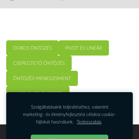
DOBOS ÖNTÖZÉS
PIVOT ÉS LINEÁR
CSEPEGTETŐ ÖNTÖZÉS
ÖNTÖZÉS MENEDZSMENT
NAPELEMES ÖNTÖZÉS
Szolgáltatásaink teljesítéséhez, valamint
marketing- és élményfejlesztési célokra cookie-
fájlokat használunk.
Testreszabás
Cookie-fájlok