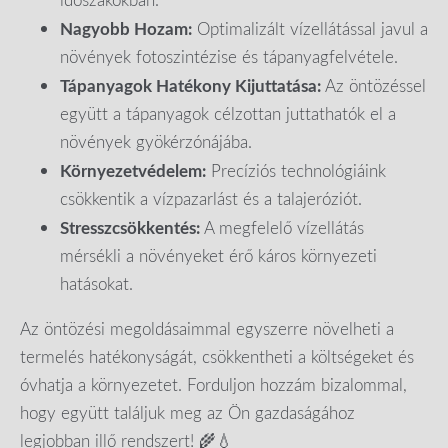
Nagyobb Hozam:
Optimalizált vízellátással javul a
növények fotoszintézise és tápanyagfelvétele.
Tápanyagok Hatékony Kijuttatása:
Az öntözéssel
együtt a tápanyagok célzottan juttathatók el a
növények gyökérzónájába.
Környezetvédelem:
Precíziós technológiáink
csökkentik a vízpazarlást és a talajeróziót.
Stresszcsökkentés:
A megfelelő vízellátás
mérsékli a növényeket érő káros környezeti
hatásokat.
Az öntözési megoldásaimmal egyszerre növelheti a
termelés hatékonyságát, csökkentheti a költségeket és
óvhatja a környezetet. Forduljon hozzám bizalommal,
hogy együtt találjuk meg az Ön gazdaságához
legjobban illő rendszert! 🌾💧