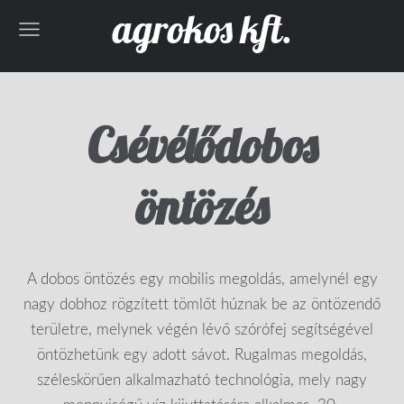
agrokos kft.
Csévélődobos
öntözés
A dobos öntözés egy mobilis megoldás, amelynél egy
nagy dobhoz rögzített tömlőt húznak be az öntözendő
területre, melynek végén lévő szórófej segítségével
öntözhetünk egy adott sávot. Rugalmas megoldás,
széleskörűen alkalmazható technológia, mely n
agy