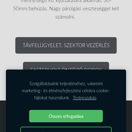
mennyiségű víz kijuttatására alkalmas. 30-
50mm/behúzás. Nagy párolgási veszteséggel kell
számolni.
TÁVFELÜGYELET, SZEKTOR VEZÉRLÉS
FASTERHOLT ÖNTÖZŐ DOBOK
Szolgáltatásaink teljesítéséhez, valamint
marketing- és élményfejlesztési célokra cookie-
fájlokat használunk.
Testreszabás
Cookie-fájlok
Összes elfogadása